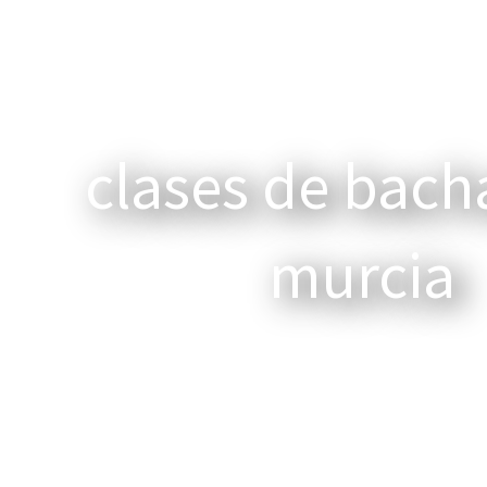
clases de bach
murcia