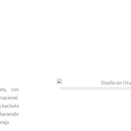
ta, con
acional.
a bachata
 haciendo
reja.