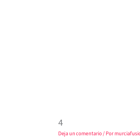
Ir
al
contenido
4
Deja un comentario
/ Por
murciafus